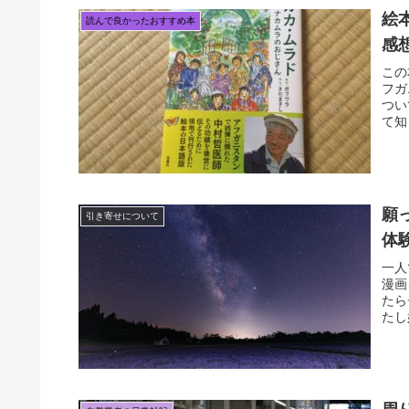
絵
読んで良かったおすすめ本
感
この
フガ
つい
て知
願
引き寄せについて
体
一人
漫画
たら
たし