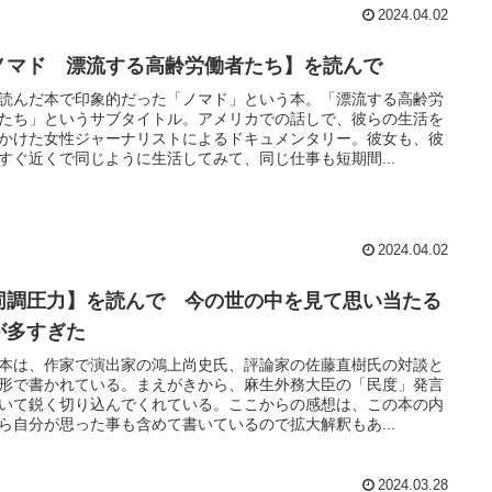
2024.04.02
ノマド 漂流する高齢労働者たち】を読んで
読んだ本で印象的だった「ノマド」という本。「漂流する高齢労
たち」というサブタイトル。アメリカでの話しで、彼らの生活を
かけた女性ジャーナリストによるドキュメンタリー。彼女も、彼
すぐ近くで同じように生活してみて、同じ仕事も短期間...
2024.04.02
同調圧力】を読んで 今の世の中を見て思い当たる
が多すぎた
本は、作家で演出家の鴻上尚史氏、評論家の佐藤直樹氏の対談と
形で書かれている。まえがきから、麻生外務大臣の「民度」発言
いて鋭く切り込んでくれている。ここからの感想は、この本の内
ら自分が思った事も含めて書いているので拡大解釈もあ...
2024.03.28