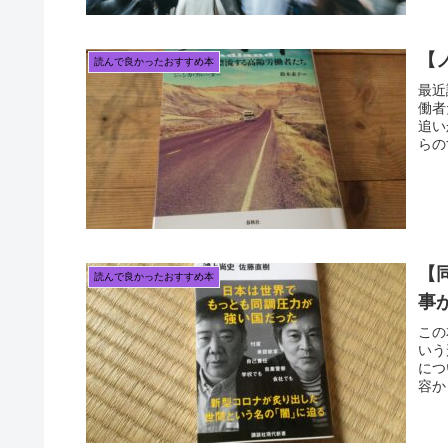
【
読んで良かったおすすめ本
最近
働者
追い
らの
【
読んで良かったおすすめ本
事
この
いう
につ
容か