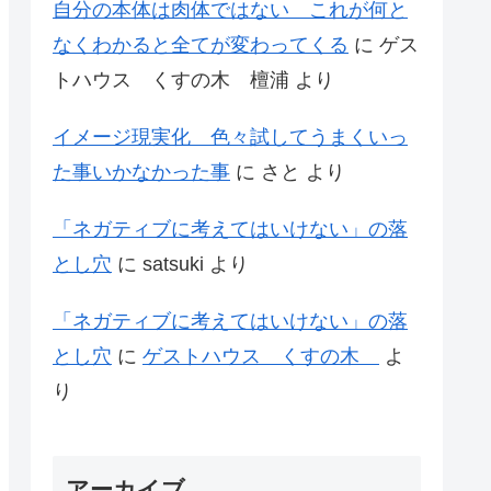
自分の本体は肉体ではない これが何と
なくわかると全てが変わってくる
に
ゲス
トハウス くすの木 檀浦
より
イメージ現実化 色々試してうまくいっ
た事いかなかった事
に
さと
より
「ネガティブに考えてはいけない」の落
とし穴
に
satsuki
より
「ネガティブに考えてはいけない」の落
とし穴
に
ゲストハウス くすの木
よ
り
アーカイブ