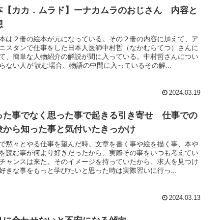
本【カカ．ムラド】ーナカムラのおじさん 内容と
想
本は２冊の絵本が元になっている。その２冊の内容に加えて、ア
ニスタンで仕事をした日本人医師中村哲（なかむらてつ）さんに
て、簡単な人物紹介の解説が間に入っている。中村哲さんについ
らない人が’読む場合、物語の中間に入っているその解...
2024.03.19
った事でなく思った事で起きる引き寄せ 仕事での
験から知った事と気付いたきっかけ
で黙々とやる仕事を望んだ時。文章を書く事や絵を描く事、本や
を読む事が何より好きだったから、実際その事をいつも考えてい
チャンスは来た。そのイメージを持っていたから、求人を見つけ
好きな事をもっと学びたいと思った時は実際習いに行っ...
2024.03.13