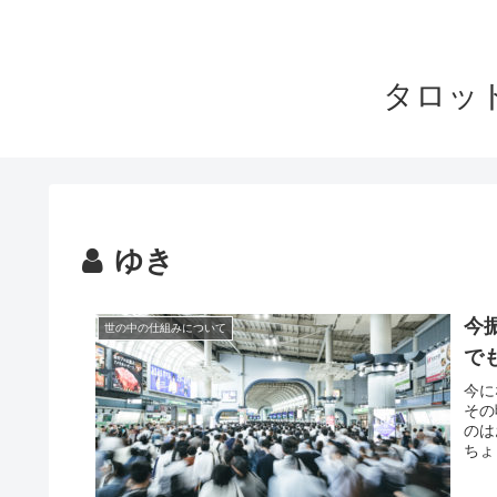
タロッ
ゆき
今
世の中の仕組みについて
で
今に
その
のは
ちょ