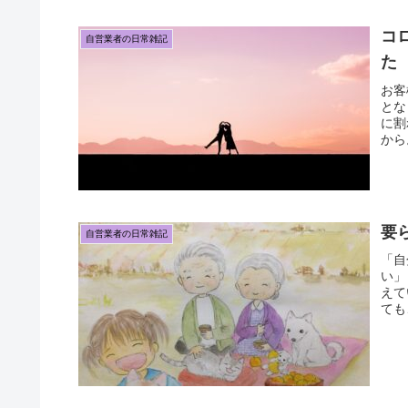
コ
自営業者の日常雑記
た
お客
とな
に割
から
要
自営業者の日常雑記
「自
い」
えて
ても