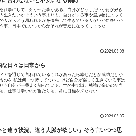
りに合わせないと不安になる傾向
を仕事にして、分かった事がある。自分がどうしたいか何が好き
う生きたいかそういう事よりも、自分がする事や選ぶ物によって
の人からどう思われるかを優先して生きている人がいかに多いか
う事。日本ではいつからかそれが普通になってしまった...
2024.03.08
由な日々は日常から
ィアを通じて言われているこれがあったら幸せだとか成功だとか
ものを 私は何一つ持ってない 。けど自分が楽しく生きている事は
りも自分が一番よく知っている。世の中の嘘。勉強は辛いのが当
前。仕事は辛いのが当たり前。常に目標を持たない...
2024.03.05
今と違う状況、違う人脈が欲しい」そう言いつつ思