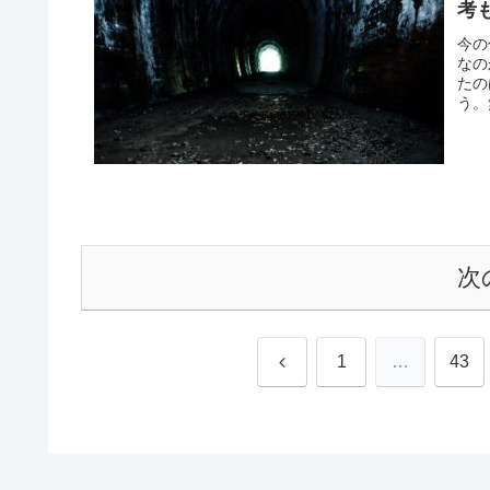
考
今の
なの
たの
う。
次
前
1
…
43
へ