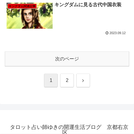
キングダムに見る古代中国衣装
キングダム関連記事
2023.09.12
次のページ
次
1
2
へ
タロット占い師ゆきの開運生活ブログ 京都右京
区