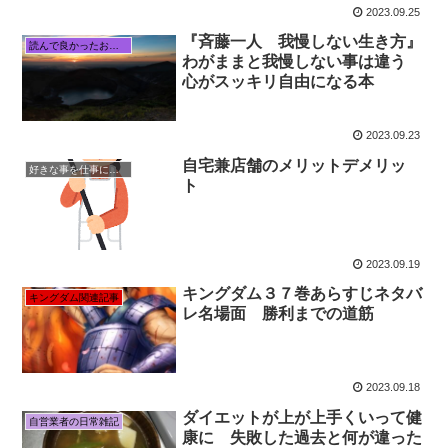
2023.09.25
『斉藤一人 我慢しない生き方』
読んで良かったおすすめ本
わがままと我慢しない事は違う
心がスッキリ自由になる本
2023.09.23
自宅兼店舗のメリットデメリッ
好きな事を仕事にする
ト
2023.09.19
キングダム３７巻あらすじネタバ
キングダム関連記事
レ名場面 勝利までの道筋
2023.09.18
ダイエットが上が上手くいって健
自営業者の日常雑記
康に 失敗した過去と何が違った