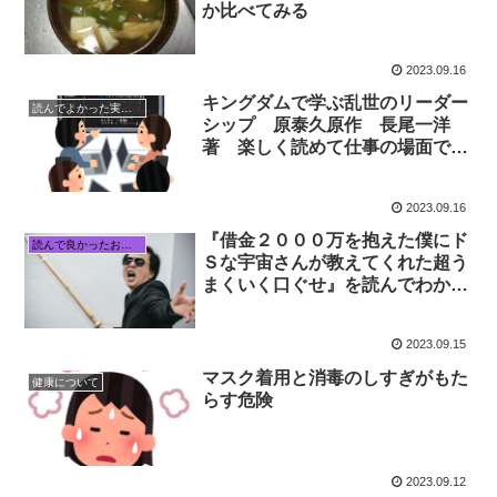
か比べてみる
2023.09.16
キングダムで学ぶ乱世のリーダー
読んでよかった実用書
シップ 原泰久原作 長尾一洋
著 楽しく読めて仕事の場面です
ぐに役立つ本
2023.09.16
『借金２０００万を抱えた僕にド
読んで良かったおすすめ本
Ｓな宇宙さんが教えてくれた超う
まくいく口ぐせ』を読んでわかる
商売のコツ
2023.09.15
マスク着用と消毒のしすぎがもた
健康について
らす危険
2023.09.12