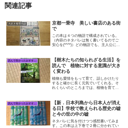
関連記事
京都一乗寺 美しい書店のある街
大好き推理小説
で
この本は４つの物語で構成されている。
（内容のネタバレは無く書いてるのでご
安心を(*^^*)）どの物語でも、主人公にと
って解決できていない謎があったり何ら
かの事件が起きるので、推理小説と言え
ばそうなのかもしれない。物語の終盤に
【樹木たちの知られざる生活】を
読んで良かったおすすめ本
近づくに従って、...
読んで 植物に対する意識が大き
く変わる
植物も愛情をもって育て、話しかけたり
すると確かに長く元気でいてくれる。そ
れくらいのところまでは、植物を育てた
事のある人なら感じていると思う。私も
そうだった。でも、はっきりと見える形
で感情表現をする動物に比べると、植物
【新．日本列島から日本人が消え
読んで良かったおすすめ本
を「生き物」と認識する感...
る日】学校で教えられる歴史の嘘
と今の世の中の嘘
ネタバレに気を付けつつ感想書いてみま
す。この本は上下巻で２冊に分かれてい