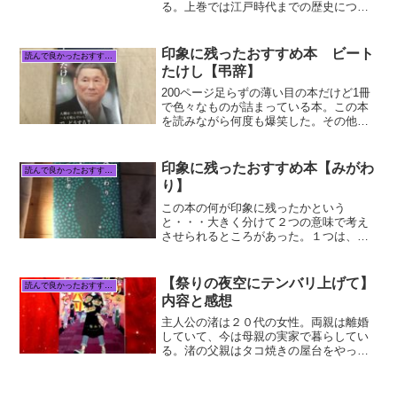
る。上巻では江戸時代までの歴史につい
て。宇宙の始りから、アトランティス文
明、恐竜の時代、縄文時代など学校で習
った歴史とはまるで違う話が沢山出てく
印象に残ったおすすめ本 ビート
読んで良かったおすすめ本
る。学校で習った歴史に何...
たけし【弔辞】
200ページ足らずの薄い目の本だけど1冊
で色々なものが詰まっている本。この本
を読みながら何度も爆笑した。その他に
も、それは知らなかったという内容。な
るほどと思える内容。ノスタルジックな
気分になったり、心にジンと響くものが
印象に残ったおすすめ本【みがわ
読んで良かったおすすめ本
あったり。出来るだけ...
り】
この本の何が印象に残ったかという
と・・・大きく分けて２つの意味で考え
させられるところがあった。１つは、誰
もが今自分が観ている世界を「これが現
実」と思って観ているけれど本当にそう
なのか？現実というものが何か実体のな
【祭りの夜空にテンバリ上げて】
読んで良かったおすすめ本
い物にも思えてきた。現実と思...
内容と感想
主人公の渚は２０代の女性。両親は離婚
していて、今は母親の実家で暮らしてい
る。渚の父親はタコ焼きの屋台をやって
いるテキヤで、この事が渚にはずっとコ
ンプレックスだった。子供の頃から家業
を手伝っていて、そのせいで同世代の女