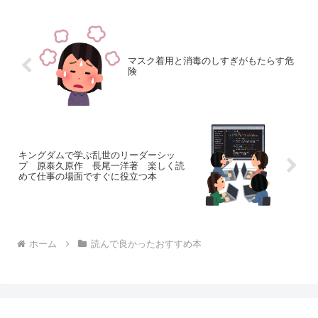
の子達のように遊びにも行...
マスク着用と消毒のしすぎがもたらす危
険
キングダムで学ぶ乱世のリーダーシッ
プ 原泰久原作 長尾一洋著 楽しく読
めて仕事の場面ですぐに役立つ本
ホーム
読んで良かったおすすめ本