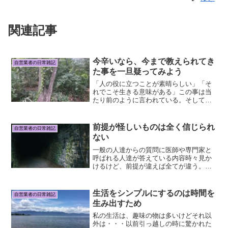
関連記事
今辛いなら、今まで教えられてき
自営業者の日常雑記
た事を一旦疑ってみよう
「人の役に立つことが素晴らしい」「そ
れでこそ生きる意味がある」この事は当
たり前のように言われている。そして、
こういう特技を持っている人は 社人の役
に立つから必要な人 。こういう特技しか
持ってない人は あまり人の役に立たない
前提が怪しいものは全く信じられ
自営業者の日常雑記
から 社会にとって...
ない
一般の人達からの質問に医師や専門家と
呼ばれる人達が答えている内容時々見か
けるけど、前提が違えば全てが違う。例
えば、子供にワクチンを受けさせるべき
か否か。それに対して沢山の資料を添付
して、かなり長い文章で答えが書いてあ
生活をシンプルにするのは時間を
自営業者の日常雑記
る。「強い副反応が出る確...
生み出すため
私の生活は、趣味の物は多いけどそれ以
外は・・・以前引っ越しの時に驚かれた