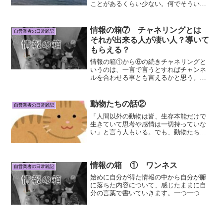
ことがあるくらい少ない。何でそういう
方向で暮らすかと言うと、時間が欲しい
から。好きな事を思う存分やる時間。日
常をゆっくりと楽しむ時間。好きなだけ
情報の箱⑦ チャネリングとは
自営業者の日常雑記
寝るための時間。気が向い...
それが出来る人が凄い人？導いて
もらえる？
情報の箱①から⑥の続きチャネリングと
いうのは、一言で言うとすればチャンネ
ルを合わせる事とも言えるかと思う。通
常人間の体験をしているこの次元とは違
う次元の存在とコンタクトを取るという
事。高次元存在との対話というのは、肉
動物たちの話②
自営業者の日常雑記
体を持たない体験をしてい...
「人間以外の動物は皆、生存本能だけで
生きていて思考や感情は一切持っていな
い」と言う人もいる。でも、動物たちと
実際接したことがあれば、これは間違い
だという事がわかると思う。人間だけが
感情があり、思考していて、言葉による
コミュニケーションができ...
情報の箱 ① ワンネス
自営業者の日常雑記
始めに自分が得た情報の中から自分が腑
に落ちた内容について、感じたままに自
分の言葉で書いていきます。一つ一つに
ついて、主に何処から情報を得たなどを
言うと、私の解釈がもし違っていた場合
発信者さんに迷惑になるので、そういう