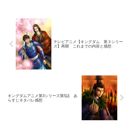
(*^^*)一人称の僕というのが中学生の男の
子で主人公。副主人公的な登場人物とし
て、この主人公の...
テレビアニメ【キングダム 第３シリー
ズ】再開 これまでの内容と感想
キングダムアニメ第3シリーズ第5話 あ
らすじネタバレ感想