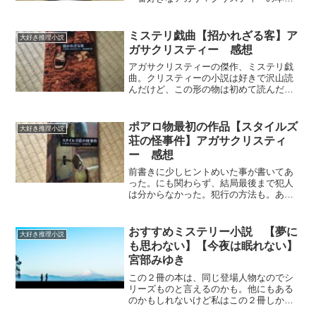
紹介。映画化されていたりドラマ化され
ていたりプライムビデオでも気軽に観れ
るので、ストーリーを知っている人もい
ミステリ戯曲【招かれざる客】ア
大好き推理小説
るかも・・・電子書籍やオ...
ガサクリスティー 感想
アガサクリスティーの傑作、ミステリ戯
曲。クリスティーの小説は好きで沢山読
んだけど、この形の物は初めて読んだ。
舞台装置と、登場人物のセリフのみで構
成される物語。それでも状況は十分伝わ
ってくる。誰々が何々と思ったとか考え
ポアロ物最初の作品【スタイルズ
大好き推理小説
たとかいう記述が一切なく...
荘の怪事件】アガサクリスティ
ー 感想
前書きに少しヒントめいた事が書いてあ
った。にも関わらず、結局最後まで犯人
は分からなかった。犯行の方法も。あや
しいと思える人物がけっこう多い。誰も
彼もが犯人かもと思えてくる。被害者が
死んで利益を得る可能性のある人物も多
おすすめミステリー小説 【夢に
大好き推理小説
い。殺された屋敷の女主人...
も思わない】【今夜は眠れない】
宮部みゆき
この２冊の本は、同じ登場人物なのでシ
リーズものと言えるのかも。他にもある
のかもしれないけど私はこの２冊しか読
んでない。２冊とも面白かったので紹介