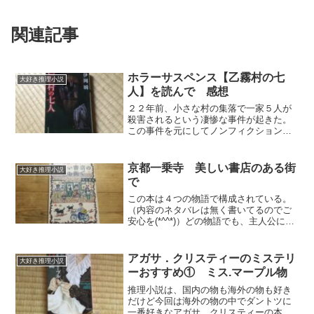
関連記事
ホラーサスペンス【乙霧村の七
大好き推理小説
人】を読んで 感想
２２年前、小さな村の集落で一家５人が
殺害されるという凄惨な事件が起きた。
この事件を元にしてノンフィクションを
書いた有名作家が顧問を務める大学のサ
ークル。そこのメンバーが、この事件の
あった村を訪ねる。村に向かう途中にあ
京都一乗寺 美しい書店のある街
大好き推理小説
る橋、事件現場となった家...
で
この本は４つの物語で構成されている。
（内容のネタバレは無く書いてるのでご
安心を(*^^*)）どの物語でも、主人公にと
って解決できていない謎があったり何ら
かの事件が起きるので、推理小説と言え
ばそうなのかもしれない。物語の終盤に
アガサ．クリスティーのミステリ
大好き推理小説
近づくに従って、...
ーおすすめ① ミス.マープル物
推理小説は、国内の物も海外の物も好き
だけど今回は海外の物の中でダントツに
一番好きなアガサ．クリスティーの本の