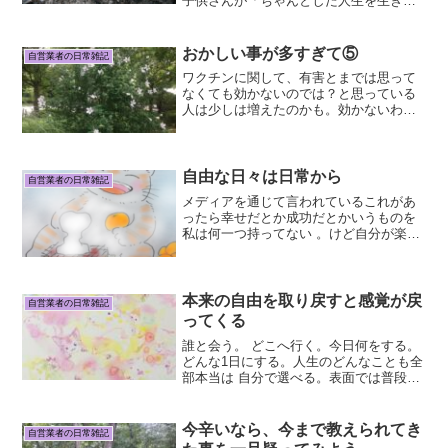
子供さんが「ちゃんとした人生を生きら
れるか？」「ちゃんとした人生」とは？
その内容をお聞きすると、’ちゃんと学校
に行ってちゃんと友達を作ってちゃんと
おかしい事が多すぎて⑤
自営業者の日常雑記
勉強してちゃんと大学ま...
ワクチンに関して、有害とまでは思って
なくても効かないのでは？と思っている
人は少しは増えたのかも。効かないわり
に副反応強いししんどいからパスしとき
たいというので打たない人は増えたしあ
れだけ余ってるのかと思う。それでも事
態は何も変わっていない。...
自由な日々は日常から
自営業者の日常雑記
メディアを通じて言われているこれがあ
ったら幸せだとか成功だとかいうものを
私は何一つ持ってない 。けど自分が楽し
く生きている事は誰よりも自分が一番よ
く知っている。世の中の嘘。勉強は辛い
のが当たり前。仕事は辛いのが当たり
前。常に目標を持たない...
本来の自由を取り戻すと感覚が戻
自営業者の日常雑記
ってくる
誰と会う。 どこへ行く。今日何をする。
どんな1日にする。人生のどんなことも全
部本当は 自分で選べる。表面では普段意
識してなくて心の奥で望んでることが来
ることもある。それもやっぱり自分で引
き寄せているということには違いない。
今辛いなら、今まで教えられてき
自営業者の日常雑記
当たり前すぎて気が...