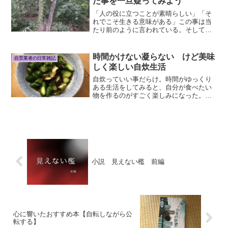
た事を一旦疑ってみよう
「人の役に立つことが素晴らしい」「そ
れでこそ生きる意味がある」この事は当
たり前のように言われている。そして、
こういう特技を持っている人は 社人の役
に立つから必要な人 。こういう特技しか
持ってない人は あまり人の役に立たない
時間かけない凝らない けど美味
自営業者の日常雑記
から 社会にとって...
しく楽しい自炊生活
自炊っていい事だらけ。時間がゆっくり
ある生活をしてみると、自分が食べたい
物を作るのがすごく楽しみになった。以
前は大嫌いと思ってたけど、仕事に最大
限時間使ってたせいで時間が無かったか
らだったと今は分かる。食べるのは元々
大好きだから好きな物作る...
小説 見えない檻 前編
心に響いたおすすめ本【自転しながら公
転する】