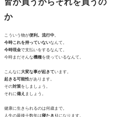
皆が買うからそれを買うの
か
こういう物が
便利。流行中
。
今時これを持っていない
なんて。
今時現金
で支払いをするなんて。
今時まだそんな
機種
を使っているなんて。
こんなに
大変な事が起きて
います。
起きる可能性
があります。
その
対策
をしましょう。
それに
備え
ましょう。
健康に生きられるのは何歳まで。
人生の最後十数年は
寝たきり
になります。