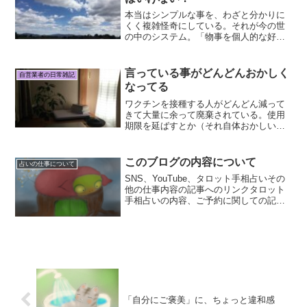
本当はシンプルな事を、わざと分かりに
くく複雑怪奇にしている。それが今の世
の中のシステム。「物事を個人的な好き
嫌いで判断してはいけない」 ってよく聞
くし言われてる言葉だけど、それで判断
しないなら何で判断するのかと思う。周
言っている事がどんどんおかしく
自営業者の日常雑記
りを見て合わせるという...
なってる
ワクチンを接種する人がどんどん減って
きて大量に余って廃棄されている。使用
期限を延ばすとか（それ自体おかしいけ
ど）そういう事をやりまくってそれでも
いつかは使用期限が来るわけで・・・更
にこれからも捨てる事になる。その事に
このブログの内容について
占いの仕事について
対して政府は、接種回数が...
SNS、YouTube、タロット手相占いその
他の仕事内容の記事へのリンクタロット
手相占いの内容、ご予約に関しての記事
はこちらですXのアカウントはこちらです
YouTube動画はこちらですカテゴリー、
大きくは三つに分けてますもう一つ運営
していた...
「自分にご褒美」に、ちょっと違和感