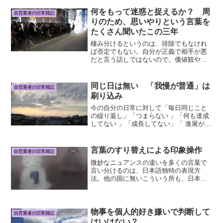
何をもって迷惑と捉えるか？ 周
自営業者の日常雑記
りのため、思いやりという言葉を
たくさん聞いたこの三年
棲み分けるというのは、排除でもなけれ
ば否定でもない。自分が正義で相手が悪
だと言う話しではないので。価値観や生
き方があまりにも違うのに、無理矢理近
いところで一緒に生きようとすると、ど
ちらが正しいかで争うことになり、どち
同じ日は無い 「我慢が普通」は
自営業者の日常雑記
らかが我慢して相手に合わ...
刷り込み
今の自分の日常に対して「毎日同じこと
の繰り返し」「つまらない 」「何も達成
してない 」「成長してない」「 進展が無
い 」こういう不満はよくある。けど本当
は、全く同じ日というのも全く同じ瞬間
とうのも一切無い。毎日、毎秒変化して
言葉のすり替えによる印象操作
自営業者の日常雑記
いる。大きく変化...
微妙なニュアンスの違いを多くの言葉で
言い分けるのは、日本語独特の表現方
法。他の国に無いこういう所も、日本語
の素晴らしいところだと思う。けれど支
配層側が、日本語のこの特色を自分達に
とって都合良いように利用する。物事の
内容は変わらないものを、言...
物事を個人的好き嫌いで判断して
自営業者の日常雑記
はいけない？