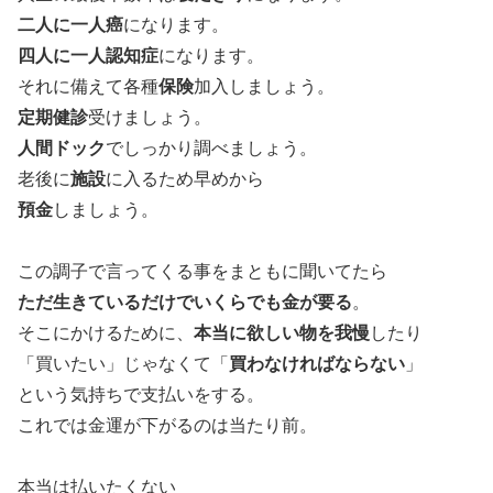
二人に一人癌
になります。
四人に一人認知症
になります。
それに備えて各種
保険
加入しましょう。
定期健診
受けましょう。
人間ドック
でしっかり調べましょう。
老後に
施設
に入るため早めから
預金
しましょう。
この調子で言ってくる事をまともに聞いてたら
ただ生きているだけでいくらでも金が要る
。
そこにかけるために、
本当に欲しい物を我慢
したり
「買いたい」じゃなくて「
買わなければならない
」
という気持ちで支払いをする。
これでは金運が下がるのは当たり前。
本当は払いたくない