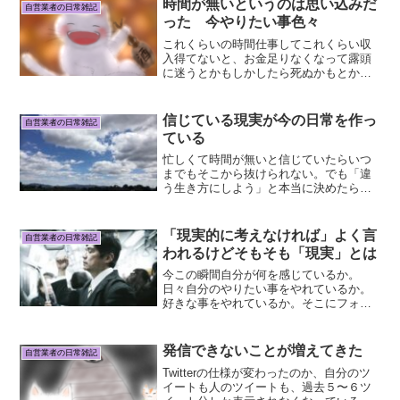
時間が無いというのは思い込みだ
自営業者の日常雑記
った 今やりたい事色々
これくらいの時間仕事してこれくらい収
入得てないと、お金足りなくなって露頭
に迷うとかもしかしたら死ぬかもとか長
年思ってたけど。収入半分にしてみたら
何一つ困らんかった。自由時間は倍にな
った。めちゃくちゃ嬉しい。今は毎日が
信じている現実が今の日常を作っ
自営業者の日常雑記
幸せ。大きな出費(家賃と...
ている
忙しくて時間が無いと信じていたらいつ
までもそこから抜けられない。でも「違
う生き方にしよう」と本当に決めたらそ
れは簡単。今は、若い人でも子供さんで
もこの世の中の仕組みがどんなのか知っ
てたり、合わないと思ったら離れる生き
「現実的に考えなければ」よく言
自営業者の日常雑記
方をしている人が増えてき...
われるけどそもそも「現実」とは
今この瞬間自分が何を感じているか。
日々自分のやりたい事をやれているか。
好きな事をやれているか。そこにフォー
カスすると言うと「現実逃避」と言われ
ることが多い。生きているだけでお金が
かかるのに、何を言っているのかという
発信できないことが増えてきた
自営業者の日常雑記
感じで。人間は生きていれば...
Twitterの仕様が変わったのか、自分のツ
イートも人のツイートも、過去５〜６ツ