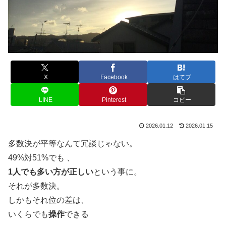
X
Facebook
はてブ
LINE
Pinterest
コピー
2026.01.12
2026.01.15
多数決が平等なんて冗談じゃない。
49%対51%でも 、
1人でも多い方が正しい
という事に。
それが多数決。
しかもそれ位の差は、
いくらでも
操作
できる