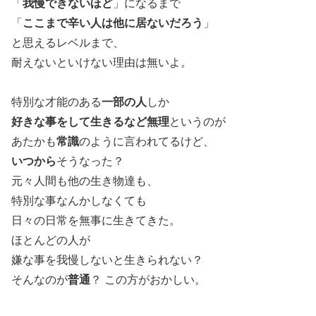
「
我慢できないほど
」になるまで
「
ここまで辛い人は他に居ないだろう
」
と思えるレベルまで、
耐えないといけない理由は無いよ。
特別な才能のある
一部の人
しか
好きな事をして生きるなど無理
というのが
あたかも
常識
のように言われてるけど、
いつから
そうなった？
元々人間も他の生き物達も、
特別な事なんかしなくても
日々の日常を無事に生きてきた。
ほとんどの人が
嫌な事を我慢しないと生きられない？
そんなのが
普通
？ この方がおかしい。