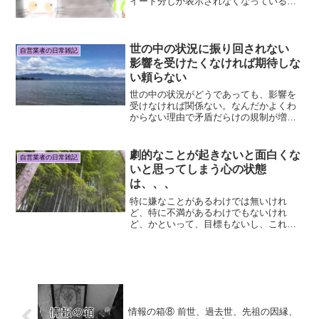
イート分しか表示されなくなっている。
気がついたのは昨日で、今日も変わらな
い。他の人からもそれ聞くので、全体的
に仕様が変わったのか？後でゆっくり読
もうと思ってリツ...
世の中の状況に振り回されない
自営業者の日常雑記
影響を受けたくなければ期待しな
い頼らない
世の中の状況がどうであっても、影響を
受けなければ関係ない。なんだかよくわ
からない理由で矛盾だらけの規制が増え
る。コロナ騒動の時期が最たるものだっ
たけれど、一見それが収まったかに見え
てそのころ習慣となった「生活様式」だ
劇的なことが起きないと面白くな
自営業者の日常雑記
けが今も残っている部分も...
いと思ってしまう心の状態
は、、、
特に嫌なことがあるわけでは無いけれ
ど、特に不満があるわけでもないけれ
ど、かといって、目標もないし、これと
いって楽しいこともないというのも、よ
くお聞きすることがある心の状態。常に
何か目標がないといけないとか、常に上
を目指していないといけないと...
情報の箱⑧ 前世、過去世、先祖の因縁、