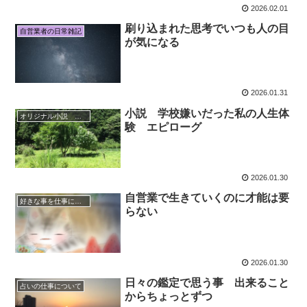
2026.02.01
刷り込まれた思考でいつも人の目
自営業者の日常雑記
が気になる
2026.01.31
小説 学校嫌いだった私の人生体
オリジナル小説 エッセイ
験 エピローグ
2026.01.30
自営業で生きていくのに才能は要
好きな事を仕事にする
らない
2026.01.30
日々の鑑定で思う事 出来ること
占いの仕事について
からちょっとずつ