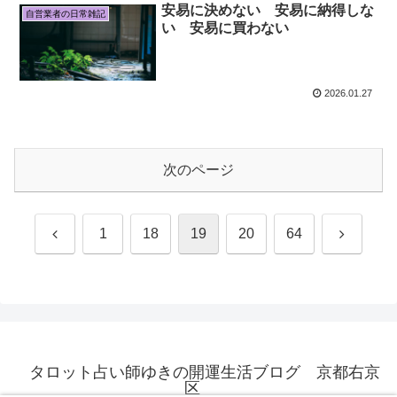
安易に決めない 安易に納得しな
自営業者の日常雑記
い 安易に買わない
2026.01.27
次のページ
前
次
1
18
19
20
64
へ
へ
タロット占い師ゆきの開運生活ブログ 京都右京
区