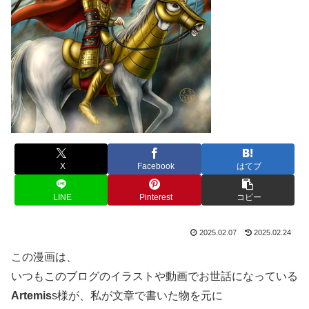
X
Facebook
はてブ
LINE
Pinterest
コピー
2025.02.07
2025.02.24
この漫画は、
いつもこのブログのイラストや動画でお世話になっている
Artemis
s様が、私が文章で書いた物を元に