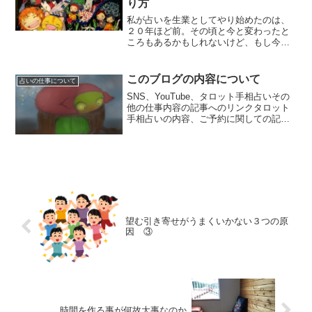
り方
私が占いを生業としてやり始めたのは、
２０年ほど前。その頃と今と変わったと
ころもあるかもしれないけど、もし今か
らやるとしてもお金をかけずにスタート
するのは可能だと思う。最初に学校に行
くとか、誰かの弟子になるとか数十万数
このブログの内容について
占いの仕事について
百万かけないと無理と思っ...
SNS、YouTube、タロット手相占いその
他の仕事内容の記事へのリンクタロット
手相占いの内容、ご予約に関しての記事
はこちらですXのアカウントはこちらです
YouTube動画はこちらですカテゴリー、
大きくは三つに分けてますもう一つ運営
していた...
望む引き寄せがうまくいかない３つの原
因 ③
時間を作る事が何故大事なのか