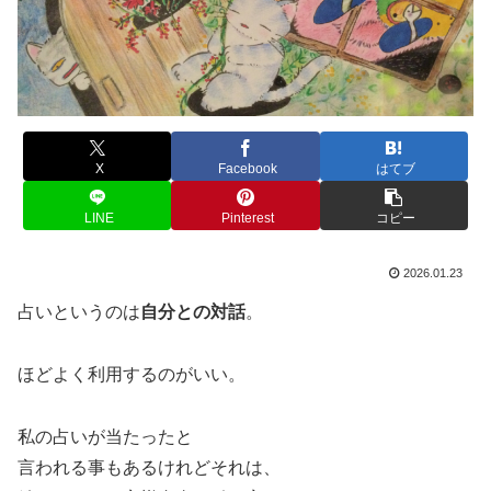
X
Facebook
はてブ
LINE
Pinterest
コピー
2026.01.23
占いというのは
自分との対話
。
ほどよく利用するのがいい。
私の占いが当たったと
言われる事もあるけれどそれは、