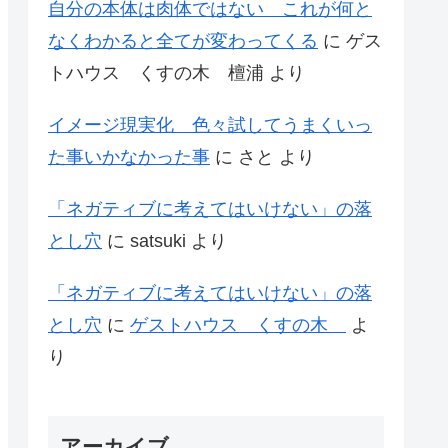
自分の本体は肉体ではない これが何と
なくわかると全てが変わってくる
に
ゲス
トハウス くすの木 檀浦
より
イメージ現実化 色々試してうまくいっ
た事いかなかった事
に
さと
より
「ネガティブに考えてはいけない」の落
とし穴
に
satsuki
より
「ネガティブに考えてはいけない」の落
とし穴
に
ゲストハウス くすの木
よ
り
アーカイブ