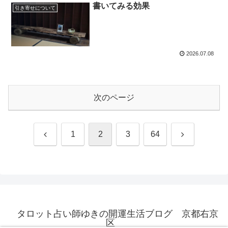
書いてみる効果
引き寄せについて
2026.07.08
次のページ
前
次
1
2
3
64
へ
へ
タロット占い師ゆきの開運生活ブログ 京都右京
区