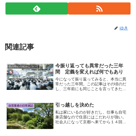
ゆき
関連記事
今振り返っても異常だった三年
世の中の仕組みについて
間 定義を変えれば何でもあり
今になって振り返ってみると、本当に異
常だった三年間。この記事はその頃のだ
し、三年前にも同じことを言ってきたけ
ど当時は「異常なのはお前の頭だろ」と
いう反応しか返ってこなかった。ここか
らが、ちょうど三年前に書いた記事。自
引っ越しを決めた
自営業者の日常雑記
分では体調の異変は何も感...
私は家にいるのが好きだし、仕事も自宅
兼店舗なので住居にはこだわりが強い。
社会人になって京都へ来てから１４回目
の引っ越しを来月に決めた。今の場所に
５年暮らした。家の間取りなどは本当に