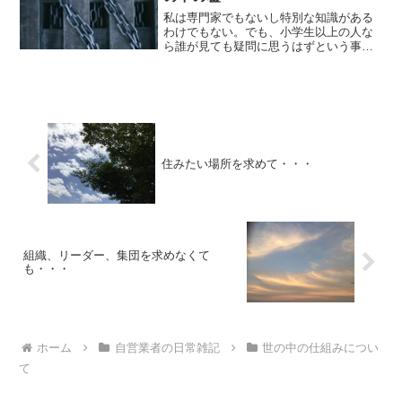
私は専門家でもないし特別な知識がある
わけでもない。でも、小学生以上の人な
ら誰が見ても疑問に思うはずという事が
世の中で平気で行われている。疑問を持
つ人がすごく少ない。何でこういう事に
なるのか？単純なトリックの方が人は騙
されやすいというのもある...
住みたい場所を求めて・・・
組織、リーダー、集団を求めなくて
も・・・
ホーム
自営業者の日常雑記
世の中の仕組みについ
て