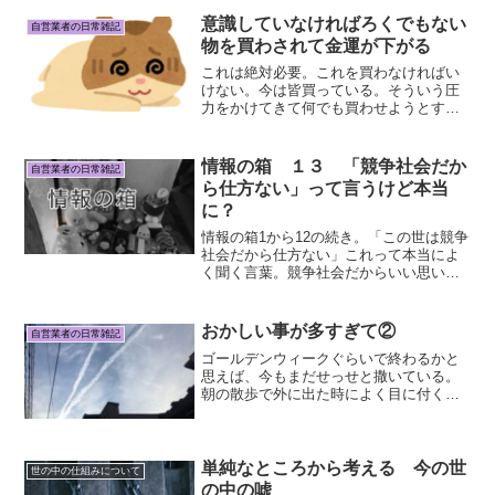
気に入っているし近所に嫌な人がいるわ
けでもなくそういう意味で...
意識していなければろくでもない
自営業者の日常雑記
物を買わされて金運が下がる
これは絶対必要。これを買わなければい
けない。今は皆買っている。そういう圧
力をかけてきて何でも買わせようとする
今の世の中。意識していないと、欲しく
もない物をいくらでも買わされる。自分
の意思ではなく、売ろうとする側の仕掛
情報の箱 １３ 「競争社会だか
自営業者の日常雑記
けによって。そういうもの...
ら仕方ない」って言うけど本当
に？
情報の箱1から12の続き。「この世は競争
社会だから仕方ない」これって本当によ
く聞く言葉。競争社会だからいい思いが
出来るのはたぐいまれな才能があるとか
高学歴で一流企業に入れたごく一部の人
だけ。競争に負けた大多数の人はやりた
おかしい事が多すぎて②
自営業者の日常雑記
くない事を我慢して毎...
ゴールデンウィークぐらいで終わるかと
思えば、今もまだせっせと撒いている。
朝の散歩で外に出た時によく目に付く。
駅からすぐの場所で観光地で、人の多い
場所だから狙い撃ちなのかも。今よりは
少し静かなところに来月引っ越すしそこ
ではマシだといいけど。ケ...
単純なところから考える 今の世
世の中の仕組みについて
の中の嘘