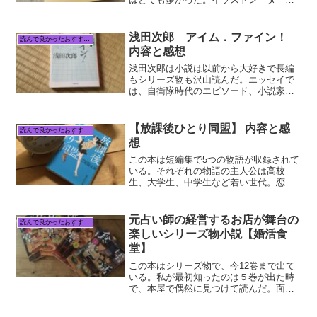
けで食べていけないので会社員と二足の
草鞋で、精一杯働いていた状態から、こ
のままでいいのかと考えなおし今までと
浅田次郎 アイム．ファイン！
読んで良かったおすすめ本
は違う生き方を選んでいく...
内容と感想
浅田次郎は小説は以前から大好きで長編
もシリーズ物も沢山読んだ。エッセイで
は、自衛隊時代のエピソード、小説家に
なるまでのエピソードを書かれた物を読
んだことがあって全部面白かった。なの
でこの本も期待して買ったけど、期待を
【放課後ひとり同盟】 内容と感
読んで良かったおすすめ本
裏切らない面白さだった。...
想
この本は短編集で5つの物語が収録されて
いる。それぞれの物語の主人公は高校
生、大学生、中学生など若い世代。恋愛
や友情、家族の事、学校での事など様々
な事に悩む彼らと、彼らを取り巻く大人
達や子供達。何章目から読んでも、それ
元占い師の経営するお店が舞台の
読んで良かったおすすめ本
ぞれ単独で完結している話...
楽しいシリーズ物小説【婚活食
堂】
この本はシリーズ物で、今12巻まで出て
いる。私が最初知ったのは５巻が出た時
で、本屋で偶然に見つけて読んだ。面白
かったのでアマゾンで全巻買った。その
後も書店で買ったりして12巻持ってい