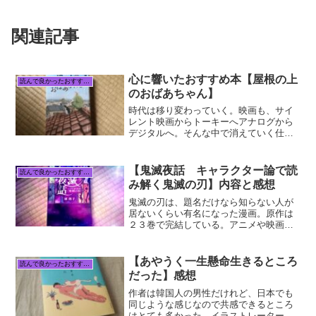
関連記事
心に響いたおすすめ本【屋根の上
読んで良かったおすすめ本
のおばあちゃん】
時代は移り変わっていく。映画も、サイ
レント映画からトーキーへアナログから
デジタルへ。そんな中で消えていく仕事
もある。好きな道を選んで生きてきたも
のの、その時代の流れについていけなく
て戸惑い未来を描けない・・・この物語
【鬼滅夜話 キャラクター論で読
読んで良かったおすすめ本
の主人公も、最初そんな状...
み解く鬼滅の刃】内容と感想
鬼滅の刃は、題名だけなら知らない人が
居ないくらい有名になった漫画。原作は
２３巻で完結している。アニメや映画に
もなっているので、そちらから知った人
も多い。原作を知らない人がこの本を読
んだら、分かりにくい所もあるかもしれ
【あやうく一生懸命生きるところ
読んで良かったおすすめ本
ない。でも、鬼滅の刃とい...
だった】感想
作者は韓国人の男性だけれど、日本でも
同じような感じなので共感できるところ
はとても多かった。イラストレーターだ