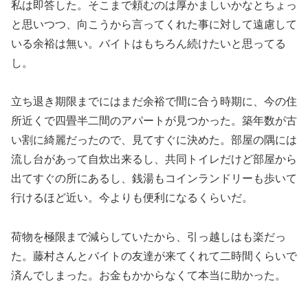
私は即答した。そこまで頼むのは厚かましいかなとちょっ
と思いつつ、向こうから言ってくれた事に対して遠慮して
いる余裕は無い。バイトはもちろん続けたいと思ってる
し。
立ち退き期限までにはまだ余裕で間に合う時期に、今の住
所近くで四畳半二間のアパートが見つかった。築年数が古
い割に綺麗だったので、見てすぐに決めた。部屋の隅には
流し台があって自炊出来るし、共同トイレだけど部屋から
出てすぐの所にあるし、銭湯もコインランドリーも歩いて
行けるほど近い。今よりも便利になるくらいだ。
荷物を極限まで減らしていたから、引っ越しはも楽だっ
た。藤村さんとバイトの友達が来てくれて二時間くらいで
済んでしまった。お金もかからなくて本当に助かった。