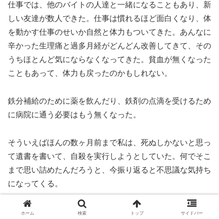
仕事では、他のバイトの人達と一緒になることもあり、新
しい友達が数人できた。仕事は慣れるほど面白くなり、体
を動かす仕事のせいか自然と体力もついてきた。あんなに
辛かった生理痛と過多月経がどんどん改善してきて、その
うちほとんど気にならなくなってきた。貧血が無くなった
こともあって、体力も戻ったのかもしれない。
鉄分補給のために薬を飲んだり、鉄剤の点滴を受けるため
に病院に通う必要はもう無くなった。
そういえばほんの数ヶ月前まで私は、死ぬしかないと思っ
て遺書を書いて、自殺を実行しようとしていた。何でそこ
まで思い詰めたんだろうと、今振り返ると不思議な気持ち
になってくる。
「まあ確かにあの時は色々と最悪だったけど」
ホーム
検索
トップ
サイドバー