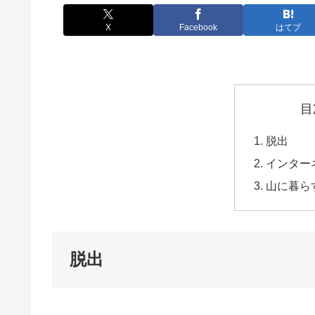
X
Facebook
はてブ
目
脱出
インター
山に暮ら
脱出