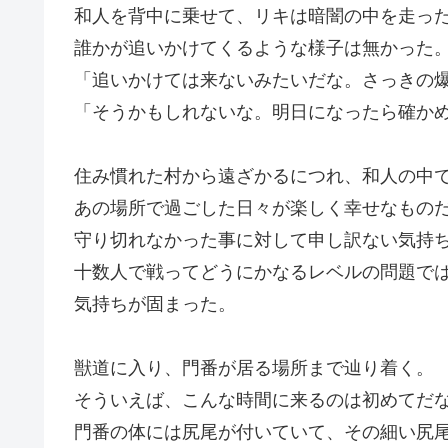
和人を背中に乗せて、リキは暗闇の中を走っ
誰かが追いかけてくるような様子は無かった
「追いかけては来ないみたいだな。さっきの
「そうかもしれないな。明日になったら確か
住み慣れた村から遠ざかるにつれ、和人の中
あの場所で過ごした日々が楽しく幸せなもの
守り切れなかった事に対して申し訳ない気持
十数人で戦ってどうにかなるレベルの問題で
気持ちが固まった。
獣道に入り、門番が居る場所まで辿り着く。
そういえば、こんな時間に来るのは初めてだ
門番の体には尻尾が付いていて、その細い尻