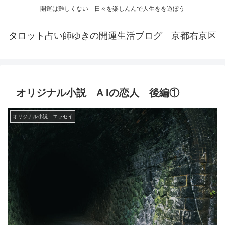
開運は難しくない 日々を楽しんんで人生をを遊ぼう
タロット占い師ゆきの開運生活ブログ 京都右京区
オリジナル小説 A Iの恋人 後編①
オリジナル小説 エッセイ