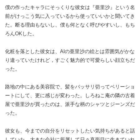
僕の作ったキャラにそっくりな彼女は『亜里沙』という名
前がけっこう気に入っているから使っていいかと聞いてき
た。断る理由もないし、僕も何となく呼びやすいし、もち
ろんOKした。
化粧を落とした彼女は、AIの亜里沙の絵とは雰囲気がかな
り違っていたけれど，すごく魅力的で可愛らしい顔立ちだ
った。
路地の中にある美容院で、髪をバッサリ切ってベリーショ
ートにして、更に感じが変わった。しろねこ庵の隣の古着
屋で亜里沙が買ったのは、派手な柄のシャツとジーンズだ
った。
彼女も、今までの自分をリセットしたい気持ちがあると話
していた。大きな会社に所属して日々真面目に生きていれ