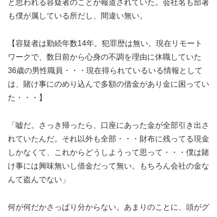
と思われる容疑者のことが報道されていた。会社名も部署
も僕が属している所だし、間違い無い。
【容疑者は勤続年数14年。犯罪歴は無い。現在リモート
ワークで、数日前から心身の不調を理由に休職していた
36歳の男性職員・・・現在得られているいる情報として
は、賭け事にのめり込んで多額の借金があり金に困ってい
た・・・】
「嘘だ。さっき帰ったら、口座にあった金が全部引き出さ
れていたんだ。それ以外も全部・・・財布に残ってる現金
しかなくて、これからどうしようって思って・・・僕は賭
け事には興味無いし借金だって無い。もちろん会社の金な
んて盗んでない」
何が何だかさっぱり分からない。あまりのことに、頭がグ