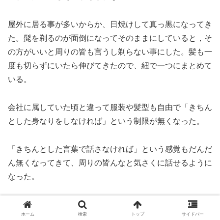
屋外に居る事が多いからか、日焼けして真っ黒になってき
た。髭を剃るのが面倒になってそのままにしていると，そ
の方がいいと周りの皆も言うし剃らない事にした。髪も一
度も切らずにいたら伸びてきたので、紐で一つにまとめて
いる。
会社に属していた頃と違って服装や髪型も自由で「きちん
とした身なりをしなければ」という制限が無くなった。
「きちんとした言葉で話さなければ」という感覚もだんだ
ん無くなってきて、周りの皆んなと気さくに話せるように
なった。
一人称が「僕」から「俺」に変わった。会社員になる前は
ホーム
検索
トップ
サイドバー
そうだったから、こっちの方が自然だ。