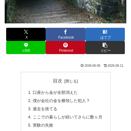
X
Facebook
はてブ
LINE
Pinterest
コピー
2026.06.05
2026.06.11
目次
口座から金が全部消えた
僕が会社の金を横領した犯人？
過去を捨てる
ここでの暮らしが続いてさらに数ヶ月
実験の失敗