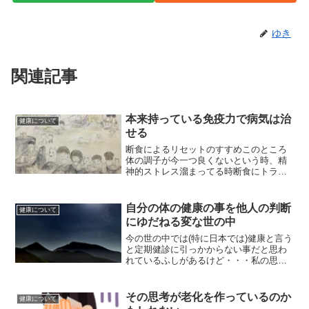
ゆき
関連記事
本来持っている免疫力で病気は治
健康について
せる
断食によるリセットのすすめこのところ
体の調子が今一つ良くないという時、精
神的ストレス溜まってる時断食にトライ
してみるのはおすすめ。精神的ストレス
の場合「食べないなんて余計イライラし
そう」と思うかもしれないけどその効果
自分の体の健康の事を他人の判断
健康について
は実行してみればわかる。...
にゆだねる変な世の中
今の世の中では(特に日本では)健康と言う
と定期健診に引っかからない事だと思わ
れているふしがあるけど・・・私の思う
健康は、自分の感覚としてそう感じてい
る事を指す。健康というのは本来、自分
の感覚として分かる事のはず。ところが
その思考が老化を作っているのか
健康について
今の世の中では、そう...