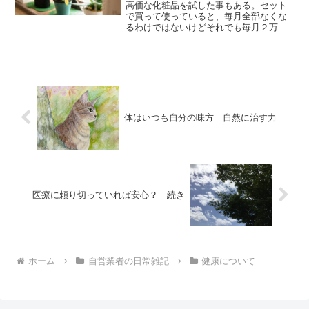
高価な化粧品を試した事もある。セット
で買って使っていると、毎月全部なくな
るわけではないけどそれでも毎月２万円
前後の出費は当たり前。健康に大きく関
わる、食品、調味料などは高くても添加
物のない物を使いたいしそこはケチりた
くないけど・・・化粧品の...
体はいつも自分の味方 自然に治す力
医療に頼り切っていれば安心？ 続き
ホーム
自営業者の日常雑記
健康について