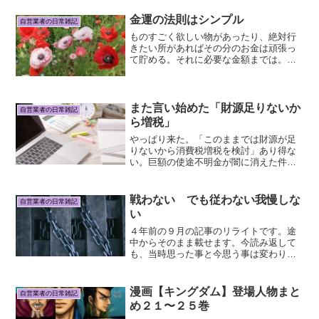
金運の法則はシンプル
自営業者の日常雑記
ものすごく欲しい物があったり、絶対行
きたい所があればその分のお金は頑張っ
て貯める。それに必要な金額までは。そ
のためには他の物を我慢することもあ
る。 一番欲しい物を優先するために。だ
けど、老後の安心のためとか病気など何
かあった時のためという理...
また言い始めた「財源足りないか
自営業者の日常雑記
ら増税」
やっぱり来た。「このままでは財源が足
りないから消費税増税を検討」あり得な
い。巨額の使途不明金が闇に消えた件
は、いつのまにか無かった事に。大量に
買って余ったワクチンを、どれだけ廃棄
したか。これから先、どの製薬会社とど
戦わない でも従わない我慢しな
自営業者の日常雑記
ういう契約でどれだけ買い続...
い
４年前の９月の記事のリライトです。途
中からそのまま載せます。今読み返して
も、当時思った事と今思う事は変わりま
せん。当時は「コロナ感染拡大中だか
ら」緊急事態だから」という事でいっぺ
んに規制が増えて、でもほとんどの人が
漫画【キングダム】登場人物まと
自営業者の日常雑記
それをそのまま信じて「コロ...
め２１〜２５巻