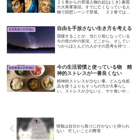
２１巻からの登場人物白起(はくき) 秦国
六大将軍筆頭。すでに亡くなっている人
物で回想シーンで登場。 ２２巻では新
しく出てきたキャラはいません。２３巻
からの登場人物間永(かんえい) 魏国の将
軍 氷鬼(ひょうき) 魏国の軍師 貂が初
自由を手放さない生き方を考える
自営業者の日常雑記
めて軍師とし...
我慢することが、当たり前になっている
今の世の中の状況。どこから、そしてい
つからほとんどの人がその思考を持つよ
うになったのか？テレビからの影響も大
きいと思う。私の子供の頃育った環境
は、テレビを１日中ずっとつけている家
ではなかった事が、ありがた...
今の生活習慣と使っている物 精
自営業者の日常雑記
神的ストレスが一番良くない
精神的ストレスが少ない事。どんな化粧
品を使うよりもそっちの方が大事らし
い。ストレスが少ないと、ヤケ食いや、
時間が無いと言っての早食いや、ストレ
ス解消のための気晴らしはいらなくな
る。今、年齢からくるシワや顔のたるみ
はある程度あるもののシミや吹...
情報は自分から取りに行かないと得られ
ない 忙しいことの弊害