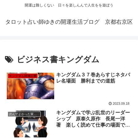
開運は難しくない 日々を楽しんんで人生をを遊ぼう
タロット占い師ゆきの開運生活ブログ 京都右京区
ビジネス書キングダム
キングダム３７巻あらすじネタバ
キングダム関連記事
レ名場面 勝利までの道筋
2023.09.18
キングダムで学ぶ乱世のリーダー
読んでよかった実用書
シップ 原泰久原作 長尾一洋
著 楽しく読めて仕事の場面です
ぐに役立つ本