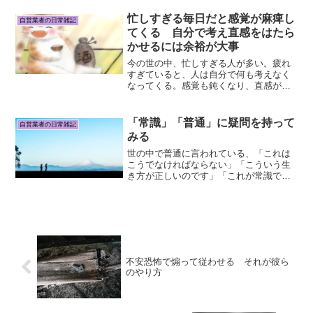
ない事が出てくる。なので一人暮らしを
選んだ。パートナーと呼べる人がいる時
忙しすぎる毎日だと感覚が麻痺し
自営業者の日常雑記
も、相手に合わせる事によ...
てくる 自分で考え直感をはたら
かせるには余裕が大事
今の世の中、忙しすぎる人が多い。疲れ
すぎていると、人は自分で何も考えなく
なってくる。感覚も鈍くなり、直感が働
かない。これも、自分では何も考えず言
われた事にただ従う人間を増やすための
やり方だと思うけど。支配する側からす
「常識」「普通」に疑問を持って
自営業者の日常雑記
るとこの状況が一番やりや...
みる
世の中で普通に言われている、「これは
こうでなければならない」「こういう生
き方が正しいのです」「これが常識で
す」という暗黙のルールに従わないで生
きたら恐ろしい事が起きるのか？実際は
特に何も起きない。そのルールは誰が何
のために作ったのか？ここに...
不安恐怖で煽って従わせる それが彼ら
のやり方