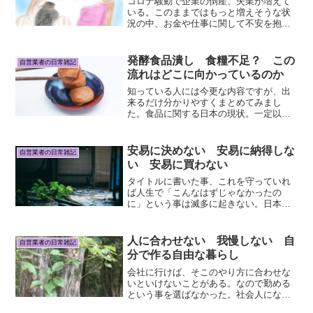
コロナ騒動で企業の倒産、失業が増えて
いる。このままではもっと増えそうな状
況の中、お金や仕事に関して不安を抱え
る人も多い。その中で生き残るために今
できる事を考えてみた。
発酵食品潰し 食糧不足？ この
自営業者の日常雑記
流れはどこに向かっているのか
知っている人には今更な内容ですが、出
来るだけ分かりやすくまとめてみまし
た。食品に関する日本の現状。一定以上
の水準の設備が整った工場で生産された
物でないと販売してはいけないという決
まりが、今は存在しています。道の駅な
安易に決めない 安易に納得しな
自営業者の日常雑記
どで個人が販売していた漬物...
い 安易に買わない
タイトルに書いた事、これを守っていれ
ば人生で「こんなはずじゃなかったの
に」という事は滅多に起きない。日本で
は「今世間では・・・」という情報が、
メディアを通じて常に提供されている。
こういう情報を１００％無視して生きる
人に合わせない 我慢しない 自
自営業者の日常雑記
とどうなるか。元気で楽しく...
分で作る自由な暮らし
会社に行けば、そこのやり方に合わせな
いといけないことがある。なので勤める
という事を選ばなかった。社会人になっ
た時家にいれば家族に合わせないといけ