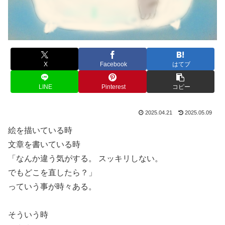
X
Facebook
はてブ
LINE
Pinterest
コピー
2025.04.21
2025.05.09
絵を描いている時
文章を書いている時
「なんか違う気がする。 スッキリしない。
でもどこを直したら？」
っていう事が時々ある。
そういう時