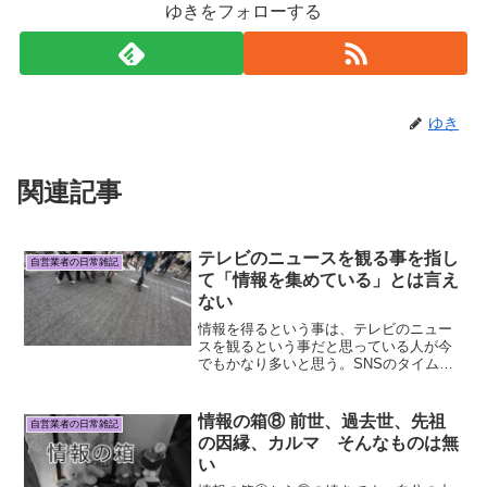
ゆきをフォローする
ゆき
関連記事
テレビのニュースを観る事を指し
自営業者の日常雑記
て「情報を集めている」とは言え
ない
情報を得るという事は、テレビのニュー
スを観るという事だと思っている人が今
でもかなり多いと思う。SNSのタイムラ
インを見ていても、リアルで人の話を聞
いていてもそれを感じる。本当に自分で
調べつくしたのなら、どんな答えでも納
情報の箱⑧ 前世、過去世、先祖
自営業者の日常雑記
得できる方を選べばいい...
の因縁、カルマ そんなものは無
い