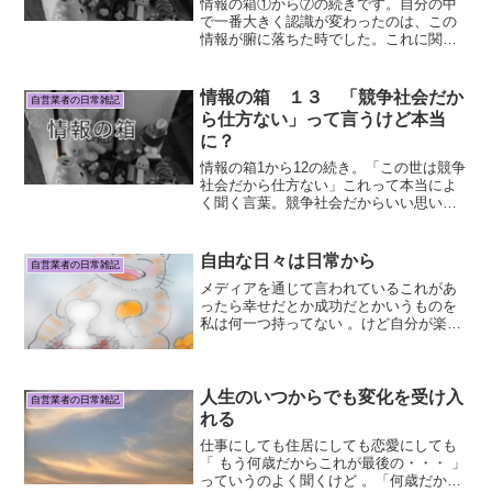
情報の箱①から⑦の続きです。自分の中
で一番大きく認識が変わったのは、この
情報が腑に落ちた時でした。これに関し
ては、私も数年前まであると思ってい
た。退行催眠というのがあって、生まれ
た時、その前と辿っていくと前世の記憶
情報の箱 １３ 「競争社会だか
自営業者の日常雑記
らしきものが出てくるという...
ら仕方ない」って言うけど本当
に？
情報の箱1から12の続き。「この世は競争
社会だから仕方ない」これって本当によ
く聞く言葉。競争社会だからいい思いが
出来るのはたぐいまれな才能があるとか
高学歴で一流企業に入れたごく一部の人
だけ。競争に負けた大多数の人はやりた
自由な日々は日常から
自営業者の日常雑記
くない事を我慢して毎...
メディアを通じて言われているこれがあ
ったら幸せだとか成功だとかいうものを
私は何一つ持ってない 。けど自分が楽し
く生きている事は誰よりも自分が一番よ
く知っている。世の中の嘘。勉強は辛い
のが当たり前。仕事は辛いのが当たり
前。常に目標を持たない...
人生のいつからでも変化を受け入
自営業者の日常雑記
れる
仕事にしても住居にしても恋愛にしても
「 もう何歳だからこれが最後の・・・ 」
っていうのよく聞くけど 。「何歳だか