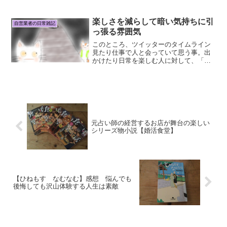
ら」を常に意識したり、 わざわざ「もう
最後」って 決めなくても良かろうがと思
う。最後と決めてしまうとそこから守り
楽しさを減らして暗い気持ちに引
自営業者の日常雑記
に入る。素敵な事...
っ張る雰囲気
このところ、ツイッターのタイムライン
見たり仕事で人と会っていて思う事。出
かけたり日常を楽しむ人に対して、「コ
ロナで亡くなった人がいるのに不謹慎」
「 ウクライナの事があるに不謹慎」「 銃
撃事件があったのに不謹慎」 といちいち
噛み付く人が必ず出...
元占い師の経営するお店が舞台の楽しい
シリーズ物小説【婚活食堂】
【ひねもす なむなむ】感想 悩んでも
後悔しても沢山体験する人生は素敵