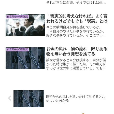
それが本当に全部、そうでなければ生き
ていけないことなのか?そうでなければ自
分以外の存在に対して著しく害を及ぼす
ものなのか？生きていく中で、どこかの
「現実的に考えなければ」よく言
自営業者の日常雑記
タイミングで「これって...
われるけどそもそも「現実」とは
今この瞬間自分が何を感じているか。
日々自分のやりたい事をやれているか。
好きな事をやれているか。そこにフォー
カスすると言うと「現実逃避」と言われ
ることが多い。生きているだけでお金が
かかるのに、何を言っているのかという
お金の流れ 物の流れ 限りある
自営業者の日常雑記
感じで。人間は生きていれば...
物を奪い合う発想を捨てる
誰かが儲かると自分は損する。自分が儲
かった時は誰かに勝った時。その考えが
すっかり世の中に浸透している。でもこ
れも本当は、刷り込まれた思考そうやっ
て勝ち負けを意識して懸命に働かないと
負ける。損をする。奪われる。という風
に思わされている。そう思...
最初からの流れを追いかけて見てるとお
かしいと分かる