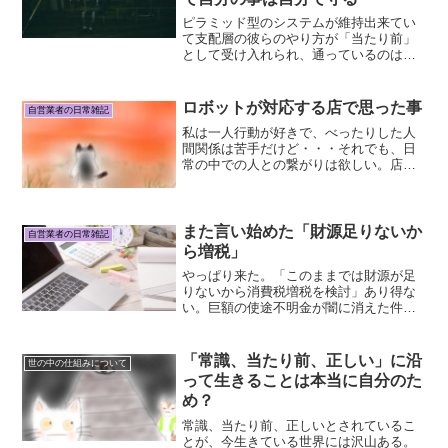
ピラミッド型のシステムが維持出来てい
て支配層の彼らのやり方が「当たり前」
として受け入れられ、通っているのは、
一般庶民に対して彼らが、「上に強いリ
ーダーが居るトップダウンのこの形が無
いと人間は生きられない」と、強く刷り
ロボットが対応する店で思った事
自営業者の日常雑記
込み続けてきたから。これ...
私は一人行動が好きで、べったりした人
間関係は苦手だけど・・・それでも、日
常の中での人との繋がりは欲しい。店に
買い物に行ったり、その他出かけた先で
も一言二言のやり取りに暖かさを感じる
のが好き。出来るだけ個人店に行く事に
しているので、そこで植物...
また言い始めた「財源足りないか
自営業者の日常雑記
ら増税」
やっぱり来た。「このままでは財源が足
りないから消費税増税を検討」あり得な
い。巨額の使途不明金が闇に消えた件
は、いつのまにか無かった事に。大量に
買って余ったワクチンを、どれだけ廃棄
したか。これから先、どの製薬会社とど
「常識、当たり前、正しい」に沿
世の中の仕組みについて
ういう契約でどれだけ買い続...
って生きることは本当に自分のた
め？
常識、当たり前、正しいとされているこ
とが、今生きている世界には沢山ある。