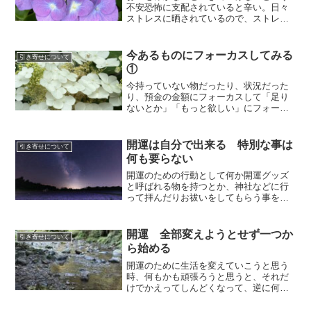
不安恐怖に支配されていると辛い。日々
ストレスに晒されているので、ストレス
を誤魔化すためにお金を使い、目一杯働
いて時間がないから時間を節約するため
にお金を使い、ストレスで体調が悪くな
今あるものにフォーカスしてみる
引き寄せについて
って医療費がかかり、さら...
①
今持っていない物だったり、状況だった
り、預金の金額にフォーカスして「足り
ないとか」「もっと欲しい」にフォーカ
スしていると、足りなくてもっと欲しい
と思っている状況がずっと引き寄せられ
ていると言うのは真実。今すでにあるも
開運は自分で出来る 特別な事は
引き寄せについて
のを数えてみると、結構た...
何も要らない
開運のための行動として何か開運グッズ
と呼ばれる物を持つとか、神社などに行
って拝んだりお祓いをしてもらう事を連
想する人も多い。開運というとどんなこ
とか。「何となく最近ツイてるな」と思
う事が増えたり、日常で何か自分にとっ
開運 全部変えようとせず一つか
引き寄せについて
て「いい事」があったりす...
ら始める
開運のために生活を変えていこうと思う
時、何もかも頑張ろうと思うと、それだ
けでかえってしんどくなって、逆に何も
かも嫌になってしまうパターンは、よく
あること。特に今、仕事がめちゃくちゃ