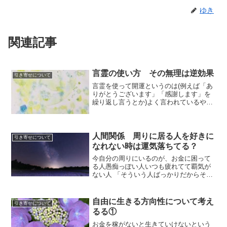
ゆき
関連記事
言霊の使い方 その無理は逆効果
引き寄せについて
言霊を使って開運というのは(例えば「あ
りがとうございます」「感謝します」を
繰り返し言うとか)よく言われているやり
方ですが・・・「今の状況が最悪なこと
を考えると、そこに居ると、言えなくな
る」というのもお聞きすることがありま
す。例えば会社の上司...
人間関係 周りに居る人を好きに
引き寄せについて
なれない時は運気落ちてる？
今自分の周りにいるのが、お金に困って
る人愚痴っぽい人いつも疲れてて覇気が
ない人 「そういう人ばっかりだからその
影響で自分の運勢も落ちてる？ 」って思
ってしまう人も少なくないけど それは
逆。自分の思考の方が先に変われば、縁
自由に生きる方向性について考え
引き寄せについて
ができる人脈も変わっ...
るる①
お金を稼がないと生きていけないという