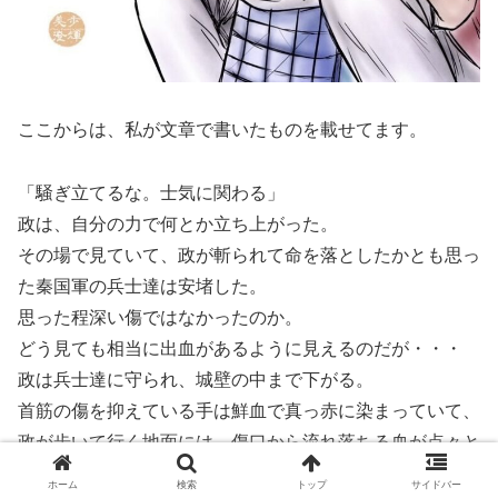
ここからは、私が文章で書いたものを載せてます。
「騒ぎ立てるな。士気に関わる」
政は、自分の力で何とか立ち上がった。
その場で見ていて、政が斬られて命を落としたかとも思っ
た秦国軍の兵士達は安堵した。
思った程深い傷ではなかったのか。
どう見ても相当に出血があるように見えるのだが・・・
政は兵士達に守られ、城壁の中まで下がる。
首筋の傷を抑えている手は鮮血で真っ赤に染まっていて、
政が歩いて行く地面には、傷口から流れ落ちる血が点々と
染みを作った。
ホーム
検索
トップ
サイドバー