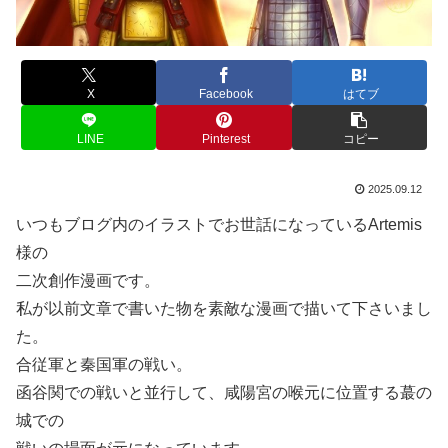
X
Facebook
はてブ
LINE
Pinterest
コピー
2025.09.12
いつもブログ内のイラストでお世話になっているArtemis
様の
二次創作漫画です。
私が以前文章で書いた物を素敵な漫画で描いて下さいまし
た。
合従軍と秦国軍の戦い。
函谷関での戦いと並行して、咸陽宮の喉元に位置する蕞の
城での